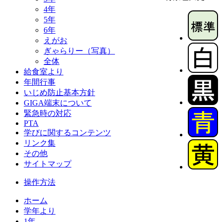
4年
5年
6年
えがお
ぎゃらりー（写真）
全体
給食室より
年間行事
いじめ防止基本方針
GIGA端末について
緊急時の対応
PTA
学びに関するコンテンツ
リンク集
その他
サイトマップ
操作方法
ホーム
学年より
1年