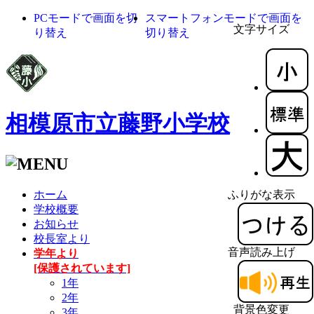
PCモードで画面を切
スマートフォンモードで画面を
文字サイズ
り替え
切り替え
相模原市立藤野小学校
ホーム
ふりがな表示
学校概要
お知らせ
校長室より
音声読み上げ
学年より
[保護されています]
1年
2年
背景色変更
3年