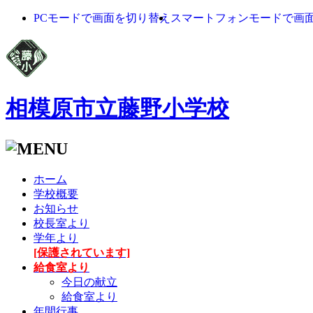
PCモードで画面を切り替え
スマートフォンモードで画
相模原市立藤野小学校
ホーム
学校概要
お知らせ
校長室より
学年より
[保護されています]
給食室より
今日の献立
給食室より
年間行事