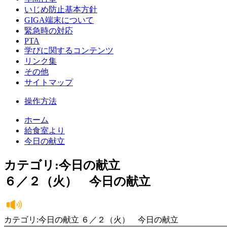
いじめ防止基本方針
GIGA端末について
緊急時の対応
PTA
学びに関するコンテンツ
リンク集
その他
サイトマップ
操作方法
ホーム
給食室より
今日の献立
カテゴリ:今日の献立
６／２（火） 今日の献立
カテゴリ:今日の献立 ６／２（火） 今日の献立