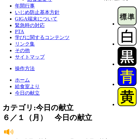
年間行事
いじめ防止基本方針
GIGA端末について
緊急時の対応
PTA
学びに関するコンテンツ
リンク集
その他
サイトマップ
操作方法
ホーム
給食室より
今日の献立
カテゴリ:今日の献立
６／１（月） 今日の献立