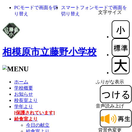
PCモードで画面を切
スマートフォンモードで画面を
文字サイズ
り替え
切り替え
相模原市立藤野小学校
ホーム
ふりがな表示
学校概要
お知らせ
校長室より
音声読み上げ
学年より
[保護されています]
給食室より
今日の献立
背景色変更
給食室より