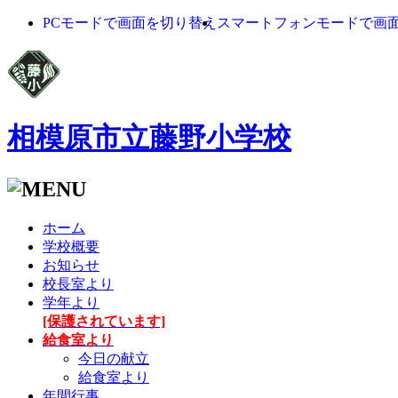
PCモードで画面を切り替え
スマートフォンモードで画
相模原市立藤野小学校
ホーム
学校概要
お知らせ
校長室より
学年より
[保護されています]
給食室より
今日の献立
給食室より
年間行事