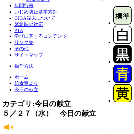
年間行事
いじめ防止基本方針
GIGA端末について
緊急時の対応
PTA
学びに関するコンテンツ
リンク集
その他
サイトマップ
操作方法
ホーム
給食室より
今日の献立
カテゴリ:今日の献立
５／２７（水） 今日の献立