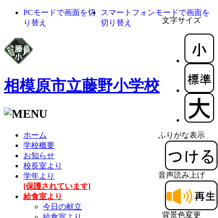
PCモードで画面を切
スマートフォンモードで画面を
文字サイズ
り替え
切り替え
相模原市立藤野小学校
ホーム
ふりがな表示
学校概要
お知らせ
校長室より
音声読み上げ
学年より
[保護されています]
給食室より
今日の献立
背景色変更
給食室より