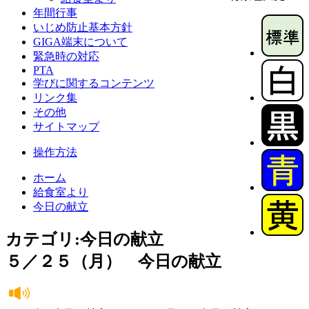
年間行事
いじめ防止基本方針
GIGA端末について
緊急時の対応
PTA
学びに関するコンテンツ
リンク集
その他
サイトマップ
操作方法
ホーム
給食室より
今日の献立
カテゴリ:今日の献立
５／２５（月） 今日の献立