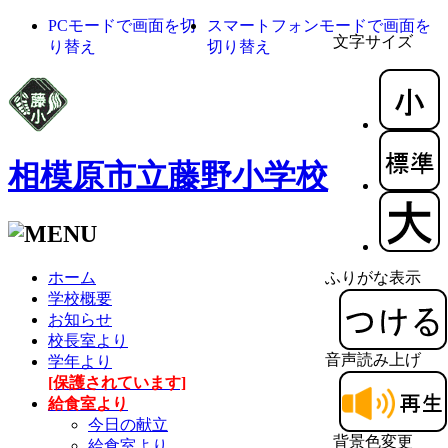
PCモードで画面を切
スマートフォンモードで画面を
文字サイズ
り替え
切り替え
相模原市立藤野小学校
ホーム
ふりがな表示
学校概要
お知らせ
校長室より
音声読み上げ
学年より
[保護されています]
給食室より
今日の献立
背景色変更
給食室より