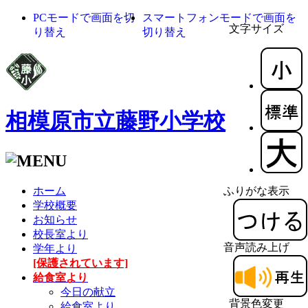
PCモードで画面を切
スマートフォンモードで画面を
文字サイズ
り替え
切り替え
相模原市立藤野小学校
ホーム
ふりがな表示
学校概要
お知らせ
校長室より
音声読み上げ
学年より
[保護されています]
給食室より
今日の献立
背景色変更
給食室より