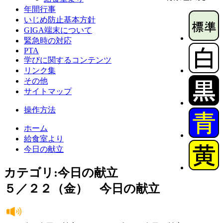
年間行事
いじめ防止基本方針
GIGA端末について
緊急時の対応
PTA
学びに関するコンテンツ
リンク集
その他
サイトマップ
操作方法
ホーム
給食室より
今日の献立
カテゴリ:今日の献立
５／２２（金） 今日の献立